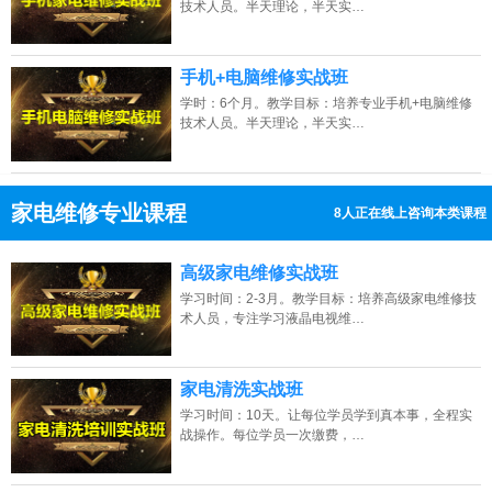
技术人员。半天理论，半天实…
手机+电脑维修实战班
学时：6个月。教学目标：培养专业手机+电脑维修
技术人员。半天理论，半天实…
家电维修专业课程
13人正在线上咨询本类课程
13807313137
点击免费咨询电话：
高级家电维修实战班
学习时间：2-3月。教学目标：培养高级家电维修技
术人员，专注学习液晶电视维…
家电清洗实战班
学习时间：10天。让每位学员学到真本事，全程实
战操作。每位学员一次缴费，…