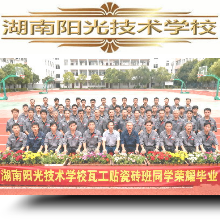
培
训,
水
电
工
培
训,
水
电
安
装
培
训
学
校