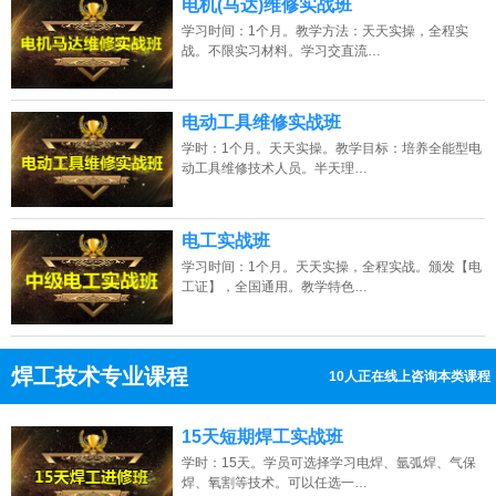
电机(马达)维修实战班
学习时间：1个月。教学方法：天天实操，全程实
战。不限实习材料。学习交直流…
电动工具维修实战班
学时：1个月。天天实操。教学目标：培养全能型电
动工具维修技术人员。半天理…
电工实战班
学习时间：1个月。天天实操，全程实战。颁发【电
工证】，全国通用。教学特色…
焊工技术专业课程
5人正在线上咨询本类课程
13807313137
点击免费咨询电话：
15天短期焊工实战班
学时：15天。学员可选择学习电焊、氩弧焊、气保
焊、氧割等技术。可以任选一…