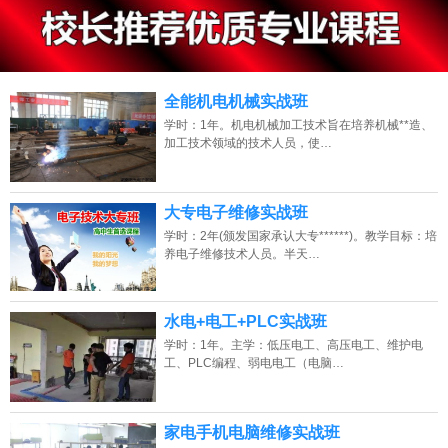
13807313137
点击免费咨询电话：
全能机电机械实战班
学时：1年。机电机械加工技术旨在培养机械**造、
加工技术领域的技术人员，使…
大专电子维修实战班
学时：2年(颁发国家承认大专******)。教学目标：培
养电子维修技术人员。半天…
水电+电工+PLC实战班
学时：1年。主学：低压电工、高压电工、维护电
工、PLC编程、弱电电工（电脑…
家电手机电脑维修实战班