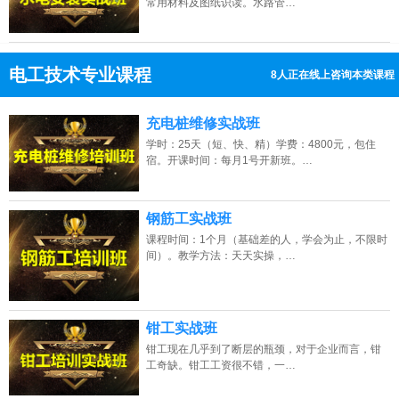
常用材料及图纸识读。水路管…
电工技术专业课程
8人正在线上咨询本类课程
13807313137
点击免费咨询电话：
充电桩维修实战班
学时：25天（短、快、精）学费：4800元，包住
宿。开课时间：每月1号开新班。…
钢筋工实战班
课程时间：1个月（基础差的人，学会为止，不限时
间）。教学方法：天天实操，…
钳工实战班
钳工现在几乎到了断层的瓶颈，对于企业而言，钳
工奇缺。钳工工资很不错，一…