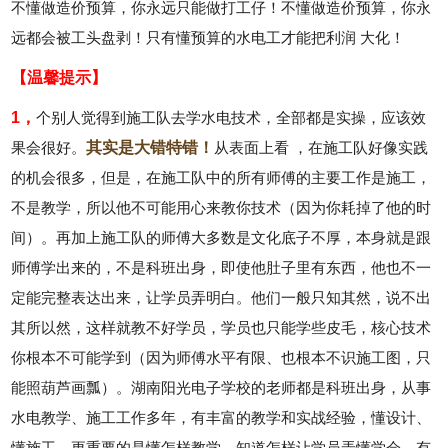
不懂做造价预算，你永远只能做打工仔！不懂做造价预算，你永
远都会被工头盘剥！只有懂预算的水电工才能把利润 大化！
【温馨提示】
1，
个别人觉得到施工队去学水电技术，全部都是实操，应该效
果会很好。
其实是大错特错！
从表面上看 ，在施工队好像实践
的机会很多，但是，在施工队中的所有师傅的主要工作是施工，
不是教学，所以他不可能用心来教你技术（因为你耗掉了他的时
间）。再加上施工队的师傅大多数是文化底子不厚，本身就是跟
师傅学出来的，不是科班出身，即使他肚子里有东西，他也不一
定能完整表达出来，让学员弄明白。他们一般只知其然，说不出
其所以然，这样就教不好学员，学员也只能学些皮毛，核心技术
你根本不可能学到（因为师傅水平有限、也根本不识施工图，只
能照葫芦画瓢）。湖南阳光电子学校的老师都是科班出身，从事
水电教学、施工工作多年，有丰富的教学和实战经验，懂设计、
懂施工，更重要的是懂怎样教学，知道怎样让学员弄懂学会，有