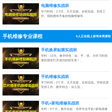
电脑维修实战班
学习时间：2-3月。天天实操、全程实战、安排工
作。我校拥有齐备的电脑维修培…
手机维修专业课程
5人正在线上咨询本类课程
13807313137
点击免费咨询电话：
手机换屏贴膜实战班
学时：10天。教学特色：短、平、快。为学习时间
紧的朋友打开成功的快车道！…
手机维修实战班
学习时间：2个月。天天实操，全程实战。学校负责
安排工作。教学特点：深入浅…
手机+家电维修实战班
学时：6个月。教学目标：培养专业手机+家电维修