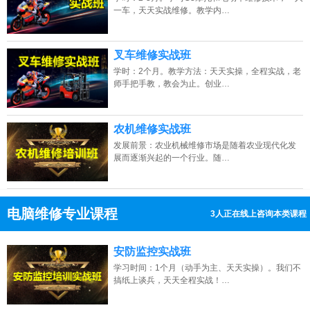
一车，天天实战维修。教学内…
叉车维修实战班
学时：2个月。教学方法：天天实操，全程实战，老
师手把手教，教会为止。创业…
农机维修实战班
发展前景：农业机械维修市场是随着农业现代化发
展而逐渐兴起的一个行业。随…
电脑维修专业课程
7人正在线上咨询本类课程
13807313137
点击免费咨询电话：
安防监控实战班
学习时间：1个月（动手为主、天天实操）。我们不
搞纸上谈兵，天天全程实战！…