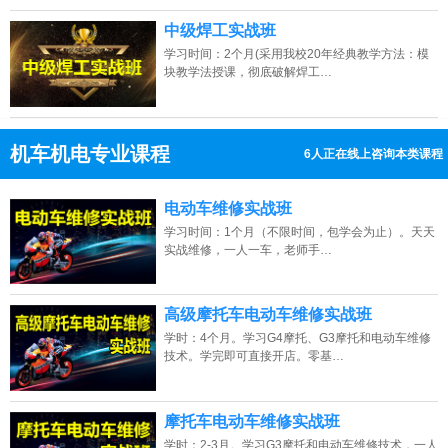
中级焊工实战班
学习时间：2个月(采用我校20年经典教学方法：模
块教学法授课，彻底破解焊工…
机车机电专业课程
6人正在线上咨询本类课程
13807313137
点击免费咨询电话：
电动车维修实战班
学习时间：1个月（不限时间，包学会为止）。天天
实战维修，一人一车，老师手…
高级摩托车电动车维修实战班
学时：4个月。学习G4摩托、G3摩托和电动车维修
技术。学完即可直接开店。零基…
摩托车电动车维修实战班
学时：2-3月。学习G3摩托和电动车维修技术，一人