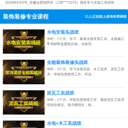
2026年8月9号_广东广州钟同学（139****5701）报名学习水电工培训班
装饰装修专业课程
11人正在线上咨询本类课程
2026年8月9号_福建福州谭同学（133****1715）报名学习水电工培训班
13807313137
点击免费咨询电话：
2026年8月9号_河北石家庄陈同学（135****5104）报名学习水电工培训班
水电安装实战班
学时：1个月。学习：家装水路常用工具。水路施工
2026年8月9号_重庆陈同学（134****1423）报名学习水电工培训班
常用材料及图纸识读。水路管…
2026年8月9号_江西南昌朱同学（181****4051）报名学习水电工培训班
全能装饰装修实战班
学时：4个月。学习水电安装、木工技术、泥瓦工技
术。学校负责推荐工作。毕业…
泥瓦工实战班
学时：1个月。学校负责推荐工作，颁发泥瓦工技术
培训合格证。每月都招生，每…
水电+木工实战班